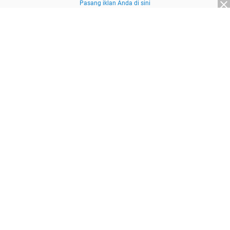
Pasang iklan Anda di sini
Advertisement
About Us
Redaksi
Pedoman Media Siber
Kebijakan Privasi
Disclaimer
Sitemap
Pasang Iklan
© 2026
SuaraNasional.id
part of
Pewarta Network