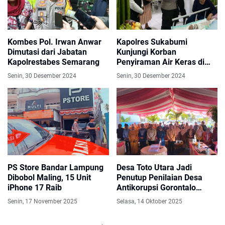
Kombes Pol. Irwan Anwar
Kapolres Sukabumi
Dimutasi dari Jabatan
Kunjungi Korban
Kapolrestabes Semarang
Penyiraman Air Keras di
Rumah Sakit
Senin, 30 Desember 2024
Senin, 30 Desember 2024
PS Store Bandar Lampung
Desa Toto Utara Jadi
Dibobol Maling, 15 Unit
Penutup Penilaian Desa
iPhone 17 Raib
Antikorupsi Gorontalo
2025, Hasil Segera
Senin, 17 November 2025
Selasa, 14 Oktober 2025
Dilaporkan ke KPK