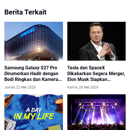
Berita Terkait
Samsung Galaxy S27 Pro
Tesla dan SpaceX
Dirumorkan Hadir dengan
Dikabarkan Segera Merger,
Bodi Ringkas dan Kamera
Elon Musk Siapkan
200MP
Kerajaan AI Raksasa
Jumat, 22 Mei 2026
Kamis, 28 Mei 2026