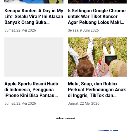
Kenapa Konten 'A Day in My
5 Settingan Google Chrome
Life' Selalu Viral? Ini Alasan
untuk War Tiket Konser
Banyak Orang Suka
Agar Peluang Lolos Makin
Menontonnya
Besar
Jumat, 22 Mei 2026
Selasa, 9 Juni 2026
Apple Sports Resmi Hadir
Meta, Snap, dan Roblox
di Indonesia, Pengguna
Perkuat Perlindungan Anak
iPhone Kini Bisa Pantau
di Inggris, TikTok dan
Piala Dunia 2026 Secara
YouTube Disorot
Jumat, 22 Mei 2026
Jumat, 22 Mei 2026
Real Time
Advertisement