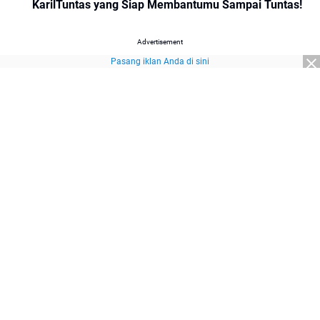
KarilTuntas yang Siap Membantumu Sampai Tuntas!
Advertisement
Pasang iklan Anda di sini
Advertisement
About Us
Redaksi
Pedoman Media Siber
Kebijakan Privasi
Disclaimer
Sitemap
Pasang Iklan
© 2026
SuaraNasional.id
part of
Pewarta Network