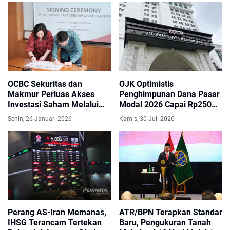
OCBC Sekuritas dan
OJK Optimistis
Makmur Perluas Akses
Penghimpunan Dana Pasar
Investasi Saham Melalui
Modal 2026 Capai Rp250
Kemitraan Strategis
Triliun, Realisasi Sudah
Senin, 26 Januari 2026
Kamis, 30 Juli 2026
Tembus Rp125,74 Triliun
Perang AS-Iran Memanas,
ATR/BPN Terapkan Standar
IHSG Terancam Tertekan
Baru, Pengukuran Tanah