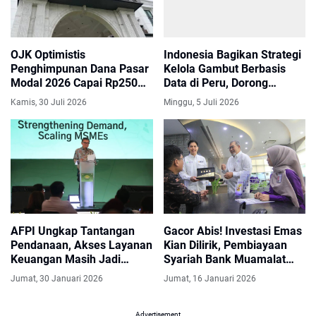
OJK Optimistis
Indonesia Bagikan Strategi
Penghimpunan Dana Pasar
Kelola Gambut Berbasis
Modal 2026 Capai Rp250
Data di Peru, Dorong
Triliun, Realisasi Sudah
Restorasi dan Aksi Iklim
Kamis, 30 Juli 2026
Minggu, 5 Juli 2026
Tembus Rp125,74 Triliun
Berkelanjutan
AFPI Ungkap Tantangan
Gacor Abis! Investasi Emas
Pendanaan, Akses Layanan
Kian Dilirik, Pembiayaan
Keuangan Masih Jadi
Syariah Bank Muamalat
Kendala Utama
Melonjak Tajam
Jumat, 30 Januari 2026
Jumat, 16 Januari 2026
Advertisement