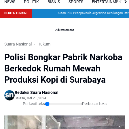
NEWS
POLITIK
BISNIS
SPORTS
ENTERTAINMENT
BERITA TERKINI
Kisah Pilu Pesepakbola Argentina Kehilangan Istri d
Advertisement
Suara Nasional
Hukum
Polisi Bongkar Pabrik Narkoba
Berkedok Rumah Mewah
Produksi Kopi di Surabaya
Redaksi Suara Nasional
Selasa, Mei 21, 2024
Perkecil teks
Perbesar teks