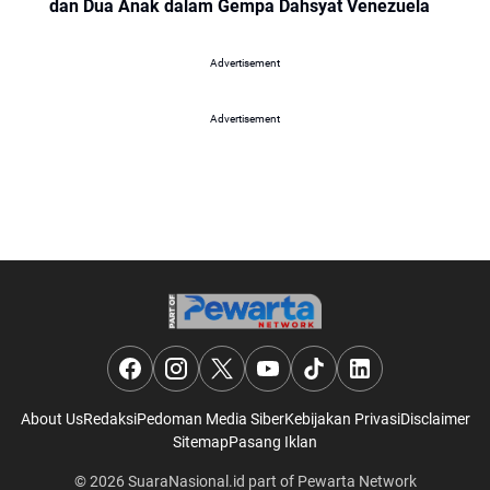
dan Dua Anak dalam Gempa Dahsyat Venezuela
Advertisement
Advertisement
About Us
Redaksi
Pedoman Media Siber
Kebijakan Privasi
Disclaimer
Sitemap
Pasang Iklan
© 2026
SuaraNasional.id
part of
Pewarta Network