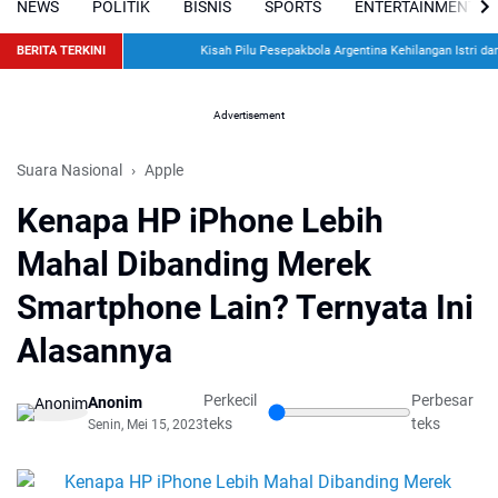
NEWS
POLITIK
BISNIS
SPORTS
ENTERTAINMENT
BERITA TERKINI
Kisah Pilu Pesepakbola Argentina Kehilangan Istri dan 
Advertisement
Suara Nasional
Apple
Kenapa HP iPhone Lebih
Mahal Dibanding Merek
Smartphone Lain? Ternyata Ini
Alasannya
Perkecil
Perbesar
Anonim
teks
teks
Senin, Mei 15, 2023