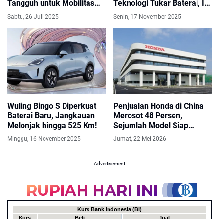
Tangguh untuk Mobilitas
Teknologi Tukar Baterai, Isi
Harian Anak Muda
Daya Cuma 90 Detik
Sabtu, 26 Juli 2025
Senin, 17 November 2025
Wuling Bingo S Diperkuat
Penjualan Honda di China
Baterai Baru, Jangkauan
Merosot 48 Persen,
Melonjak hingga 525 Km!
Sejumlah Model Siap
Disuntik Mati
Minggu, 16 November 2025
Jumat, 22 Mei 2026
Advertisement