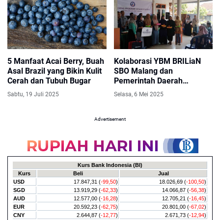
5 Manfaat Acai Berry, Buah
Kolaborasi YBM BRILiaN
Asal Brazil yang Bikin Kulit
SBO Malang dan
Cerah dan Tubuh Bugar
Pemerintah Daerah
Wujudkan Langkah Konkret
Sabtu, 19 Juli 2025
Selasa, 6 Mei 2025
Cegah Stunting di Ngasem
Advertisement