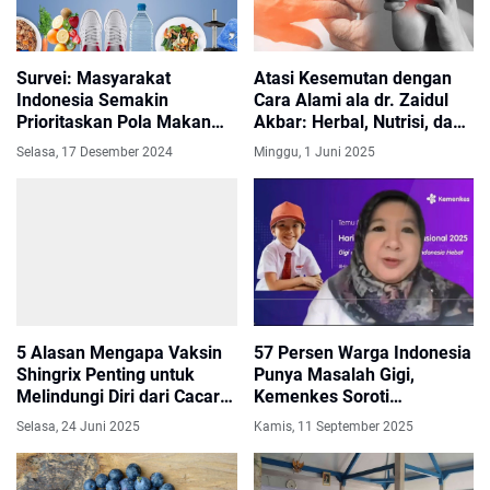
Survei: Masyarakat
Atasi Kesemutan dengan
Indonesia Semakin
Cara Alami ala dr. Zaidul
Prioritaskan Pola Makan
Akbar: Herbal, Nutrisi, dan
Sehat
Gaya Hidup Sehat
Selasa, 17 Desember 2024
Minggu, 1 Juni 2025
5 Alasan Mengapa Vaksin
57 Persen Warga Indonesia
Shingrix Penting untuk
Punya Masalah Gigi,
Melindungi Diri dari Cacar
Kemenkes Soroti
Api
Rendahnya Jaga
Selasa, 24 Juni 2025
Kamis, 11 September 2025
Kebersihan Mulut