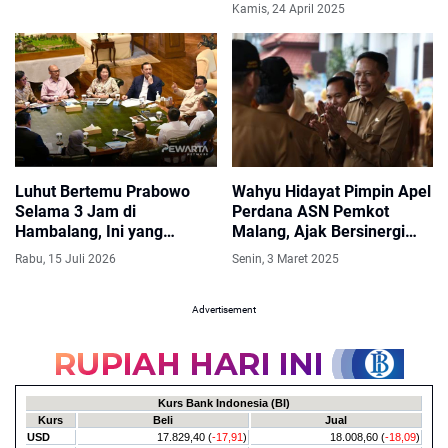
Diplomasi Toleransi
Kamis, 24 April 2025
Indonesia
Luhut Bertemu Prabowo
Wahyu Hidayat Pimpin Apel
Selama 3 Jam di
Perdana ASN Pemkot
Hambalang, Ini yang
Malang, Ajak Bersinergi
Dibahas
Wujudkan Visi Misi Kota
Rabu, 15 Juli 2026
Senin, 3 Maret 2025
Malang
Advertisement