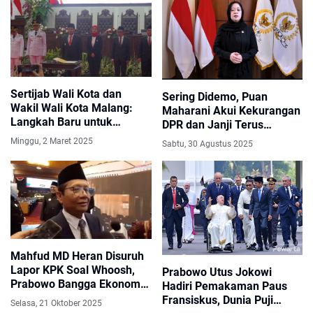
Sertijab Wali Kota dan
Sering Didemo, Puan
Wakil Wali Kota Malang:
Maharani Akui Kekurangan
Langkah Baru untuk
DPR dan Janji Terus
Menanggulangi Masalah
Berbenah
Minggu, 2 Maret 2025
Sabtu, 30 Agustus 2025
Kota
Mahfud MD Heran Disuruh
Lapor KPK Soal Whoosh,
Prabowo Utus Jokowi
Prabowo Bangga Ekonomi
Hadiri Pemakaman Paus
Tumbuh di Tengah 110
Fransiskus, Dunia Puji
Selasa, 21 Oktober 2025
Konflik Dunia