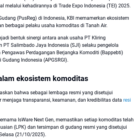
l melalui kehadirannya di Trade Expo Indonesia (TEI) 2025.
i Gudang (PusReg) di Indonesia, KBI memamerkan ekosistem
n berbagai pelaku usaha komoditas di Tanah Air.
adi bentuk sinergi antara anak usaha PT Kliring
n PT Salimbado Jaya Indonesia (SJI) selaku pengelola
 Pengawas Perdagangan Berjangka Komoditi (Bappebti)
si Gudang Indonesia (APGSRGI).
dalam ekosistem komoditas
gaskan bahwa sebagai lembaga resmi yang disetujui
r menjaga transparansi, keamanan, dan kredibilitas data
resi
bernama IsWare Next Gen, memastikan setiap komoditas telah
suaian (LPK) dan tersimpan di gudang resmi yang disetujui
Selasa (21/10/2025).