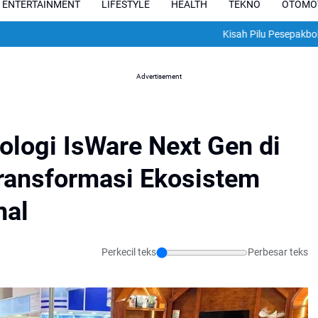
ENTERTAINMENT
LIFESTYLE
HEALTH
TEKNO
OTOMO
Kisah Pilu Pesepakbola Argent
Advertisement
logi IsWare Next Gen di
ransformasi Ekosistem
nal
Perkecil teks
Perbesar teks