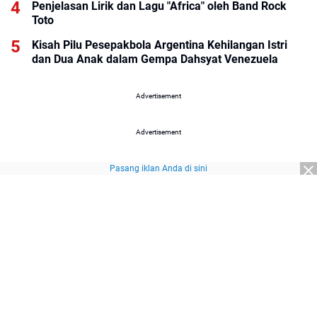
Penjelasan Lirik dan Lagu "Africa" oleh Band Rock
Toto
Kisah Pilu Pesepakbola Argentina Kehilangan Istri
dan Dua Anak dalam Gempa Dahsyat Venezuela
Advertisement
Advertisement
Pasang iklan Anda di sini