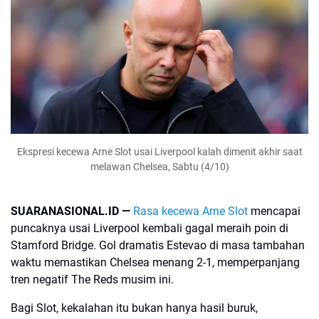
Ekspresi kecewa Arne Slot usai Liverpool kalah dimenit akhir saat
melawan Chelsea, Sabtu (4/10)
SUARANASIONAL.ID —
Rasa kecewa Arne Slot
mencapai
puncaknya usai Liverpool kembali gagal meraih poin di
Stamford Bridge. Gol dramatis Estevao di masa tambahan
waktu memastikan Chelsea menang 2-1, memperpanjang
tren negatif The Reds musim ini.
Bagi Slot, kekalahan itu bukan hanya hasil buruk,