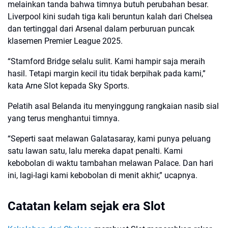
melainkan tanda bahwa timnya butuh perubahan besar.
Liverpool kini sudah tiga kali beruntun kalah dari Chelsea
dan tertinggal dari Arsenal dalam perburuan puncak
klasemen Premier League 2025.
“Stamford Bridge selalu sulit. Kami hampir saja meraih
hasil. Tetapi margin kecil itu tidak berpihak pada kami,”
kata Arne Slot kepada Sky Sports.
Pelatih asal Belanda itu menyinggung rangkaian nasib sial
yang terus menghantui timnya.
“Seperti saat melawan Galatasaray, kami punya peluang
satu lawan satu, lalu mereka dapat penalti. Kami
kebobolan di waktu tambahan melawan Palace. Dan hari
ini, lagi-lagi kami kebobolan di menit akhir,” ucapnya.
Catatan kelam sejak era Slot