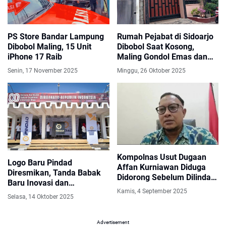
PS Store Bandar Lampung
Rumah Pejabat di Sidoarjo
Dibobol Maling, 15 Unit
Dibobol Saat Kosong,
iPhone 17 Raib
Maling Gondol Emas dan
Berlian Bernilai Fantastis
Senin, 17 November 2025
Minggu, 26 Oktober 2025
Kompolnas Usut Dugaan
Logo Baru Pindad
Affan Kurniawan Diduga
Diresmikan, Tanda Babak
Didorong Sebelum Dilindas
Baru Inovasi dan
Rantis Brimob
Kamis, 4 September 2025
Kemandirian Teknologi
Selasa, 14 Oktober 2025
Nasional
Advertisement