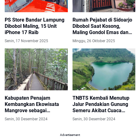
PS Store Bandar Lampung
Rumah Pejabat di Sidoarjo
Dibobol Maling, 15 Unit
Dibobol Saat Kosong,
iPhone 17 Raib
Maling Gondol Emas dan
Berlian Bernilai Fantastis
Senin, 17 November 2025
Minggu, 26 Oktober 2025
Kabupaten Penajam
TNBTS Kembali Menutup
Kembangkan Ekowisata
Jalur Pendakian Gunung
Mangrove sebagai
Semeru Akibat Cuaca
Laboratorium Alam
Ekstrem
Senin, 30 Desember 2024
Senin, 30 Desember 2024
Advertisement