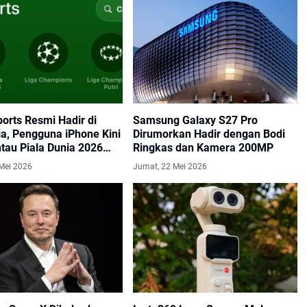
orts Resmi Hadir di
Samsung Galaxy S27 Pro
ia, Pengguna iPhone Kini
Dirumorkan Hadir dengan Bodi
tau Piala Dunia 2026
Ringkas dan Kamera 200MP
Real Time
Mei 2026
Jumat, 22 Mei 2026