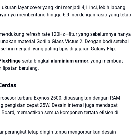
kuran layar cover yang kini menjadi 4,1 inci, lebih lapang
, layarnya membentang hingga 6,9 inci dengan rasio yang tetap
i mendukung refresh rate 120Hz—fitur yang sebelumnya hanya
gunakan material Gorilla Glass Victus 2. Dengan bodi setebal
l ini menjadi yang paling tipis di jajaran Galaxy Flip.
FlexHinge
serta bingkai
aluminium armor
, yang membuat
 lipatan berulang.
Cerdas
 prosesor terbaru Exynos 2500, dipasangkan dengan RAM
 pengisian cepat 25W. Desain internal juga mendapat
t Board
, memastikan semua komponen tertata efisien di
agar perangkat tetap dingin tanpa mengorbankan desain