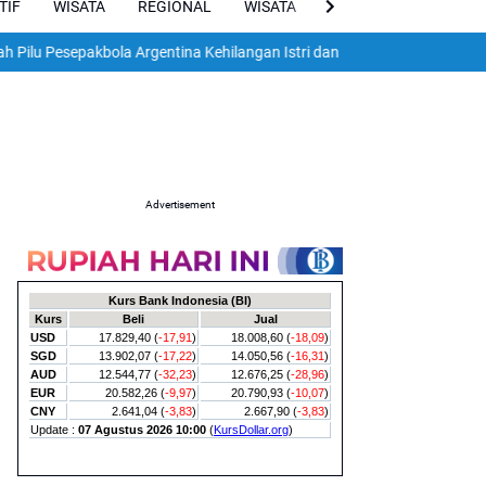
TIF
WISATA
REGIONAL
WISATA
VIRAL
ENGLISH
Pesepakbola Argentina Kehilangan Istri dan Dua Anak dalam Gempa Dah
Advertisement