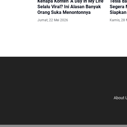
Kenapa Konten 'A Day in My Life'
Tesla d
Selalu Viral? Ini Alasan Banyak
Segera 
Orang Suka Menontonnya
Siapkan
Jumat, 22 Mei 2026
Kamis, 28 
About 