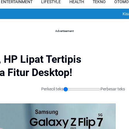
ENTERTAINMENT
LIFESTYLE
HEALTH
TEKNO
OTOMO
Kisah Pilu 
Advertisement
, HP Lipat Tertipis
 Fitur Desktop!
Perkecil teks
Perbesar teks