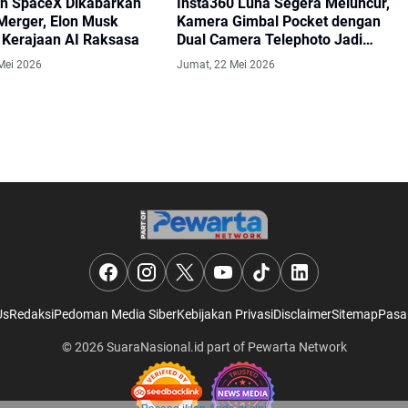
an SpaceX Dikabarkan
Insta360 Luna Segera Meluncur,
Merger, Elon Musk
Kamera Gimbal Pocket dengan
 Kerajaan AI Raksasa
Dual Camera Telephoto Jadi
Sorotan
Mei 2026
Jumat, 22 Mei 2026
Us
Redaksi
Pedoman Media Siber
Kebijakan Privasi
Disclaimer
Sitemap
Pasa
© 2026
SuaraNasional.id
part of
Pewarta Network