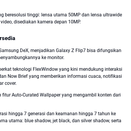
g beresolusi tinggi: lensa utama 50MP dan lensa ultrawide
 video, disediakan kamera depan 10MP.
rsedia
Samsung DeX
, menjadikan Galaxy Z Flip7 bisa difungsikan
menyambungkannya ke monitor.
berkat teknologi
FlexWindow
yang kini mendukung interaksi
dan
Now Brief
yang memberikan informasi cuaca, notifikasi
ar cover.
 fitur
Auto-Curated Wallpaper
yang mengambil konten dari
asi hingga 7 generasi dan keamanan hingga 7 tahun ke
warna utama:
blue shadow
,
jet black
, dan
silver shadow
, serta