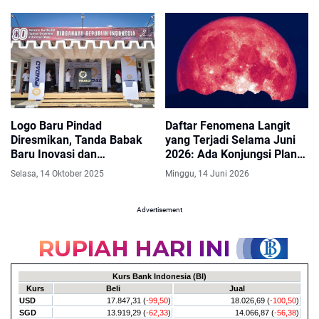
Logo Baru Pindad
Daftar Fenomena Langit
Diresmikan, Tanda Babak
yang Terjadi Selama Juni
Baru Inovasi dan
2026: Ada Konjungsi Planet
Kemandirian Teknologi
hingga Strawberry Moon
Selasa, 14 Oktober 2025
Minggu, 14 Juni 2026
Nasional
Advertisement