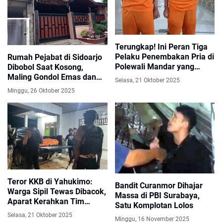
Terungkap! Ini Peran Tiga
Pelaku Penembakan Pria di
Rumah Pejabat di Sidoarjo
Polewali Mandar yang
Dibobol Saat Kosong,
Tewas di Dalam Mobil
Maling Gondol Emas dan
Selasa, 21 Oktober 2025
Berlian Bernilai Fantastis
Minggu, 26 Oktober 2025
Teror KKB di Yahukimo:
Bandit Curanmor Dihajar
Warga Sipil Tewas Dibacok,
Massa di PBI Surabaya,
Aparat Kerahkan Tim
Satu Komplotan Lolos
Pemburu Pelaku
Selasa, 21 Oktober 2025
Minggu, 16 November 2025