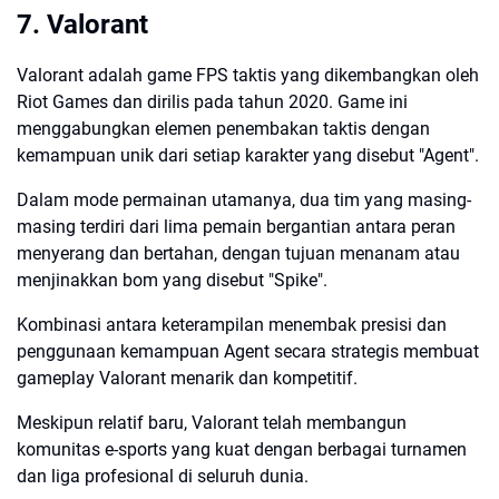
7. Valorant
Valorant adalah game FPS taktis yang dikembangkan oleh
Riot Games dan dirilis pada tahun 2020. Game ini
menggabungkan elemen penembakan taktis dengan
kemampuan unik dari setiap karakter yang disebut "Agent".
Dalam mode permainan utamanya, dua tim yang masing-
masing terdiri dari lima pemain bergantian antara peran
menyerang dan bertahan, dengan tujuan menanam atau
menjinakkan bom yang disebut "Spike".
Kombinasi antara keterampilan menembak presisi dan
penggunaan kemampuan Agent secara strategis membuat
gameplay Valorant menarik dan kompetitif.
Meskipun relatif baru, Valorant telah membangun
komunitas e-sports yang kuat dengan berbagai turnamen
dan liga profesional di seluruh dunia.