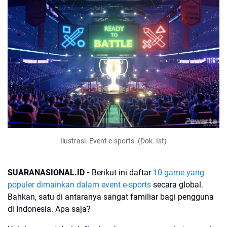
Ilustrasi. Event e-sports. (Dok. Ist)
SUARANASIONAL.ID -
Berikut ini daftar
10 game yang
populer dimainkan dalam event e-sports
secara global.
Bahkan, satu di antaranya sangat familiar bagi pengguna
di Indonesia. Apa saja?