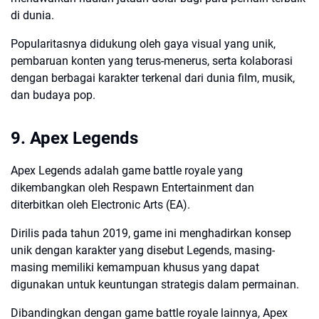
di dunia.
Popularitasnya didukung oleh gaya visual yang unik,
pembaruan konten yang terus-menerus, serta kolaborasi
dengan berbagai karakter terkenal dari dunia film, musik,
dan budaya pop.
9. Apex Legends
Apex Legends adalah game battle royale yang
dikembangkan oleh Respawn Entertainment dan
diterbitkan oleh Electronic Arts (EA).
Dirilis pada tahun 2019, game ini menghadirkan konsep
unik dengan karakter yang disebut Legends, masing-
masing memiliki kemampuan khusus yang dapat
digunakan untuk keuntungan strategis dalam permainan.
Dibandingkan dengan game battle royale lainnya, Apex