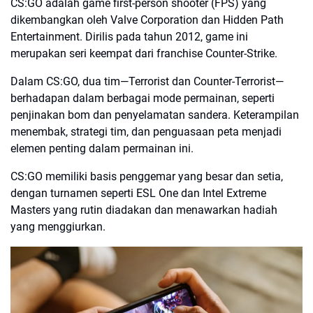
CS:GO adalah game first-person shooter (FPS) yang
dikembangkan oleh Valve Corporation dan Hidden Path
Entertainment. Dirilis pada tahun 2012, game ini
merupakan seri keempat dari franchise Counter-Strike.
Dalam CS:GO, dua tim—Terrorist dan Counter-Terrorist—
berhadapan dalam berbagai mode permainan, seperti
penjinakan bom dan penyelamatan sandera. Keterampilan
menembak, strategi tim, dan penguasaan peta menjadi
elemen penting dalam permainan ini.
CS:GO memiliki basis penggemar yang besar dan setia,
dengan turnamen seperti ESL One dan Intel Extreme
Masters yang rutin diadakan dan menawarkan hadiah
yang menggiurkan.