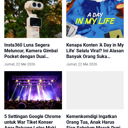
Insta360 Luna Segera
Kenapa Konten 'A Day in My
Meluncur, Kamera Gimbal
Life' Selalu Viral? Ini Alasan
Pocket dengan Dual
Banyak Orang Suka
Camera Telephoto Jadi
Menontonnya
Jumat, 22 Mei 2026
Jumat, 22 Mei 2026
Sorotan
5 Settingan Google Chrome
Kemenkomdigi Ingatkan
untuk War Tiket Konser
Orang Tua, Anak Harus
Agar Peluang Lolos Makin
Siap Sebelum Masuk Dunia