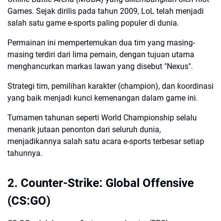
Games. Sejak dirilis pada tahun 2009, LoL telah menjadi
salah satu game e-sports paling populer di dunia.
Permainan ini mempertemukan dua tim yang masing-
masing terdiri dari lima pemain, dengan tujuan utama
menghancurkan markas lawan yang disebut "Nexus".
Strategi tim, pemilihan karakter (champion), dan koordinasi
yang baik menjadi kunci kemenangan dalam game ini.
Turnamen tahunan seperti World Championship selalu
menarik jutaan penonton dari seluruh dunia,
menjadikannya salah satu acara e-sports terbesar setiap
tahunnya.
2. Counter-Strike: Global Offensive
(CS:GO)