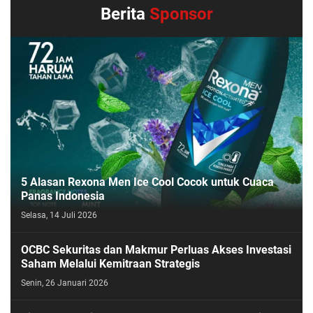
Berita
Sponsor
5 Alasan Rexona Men Ice Cool Cocok untuk Cuaca
Panas Indonesia
Selasa, 14 Juli 2026
OCBC Sekuritas dan Makmur Perluas Akses Investasi
Saham Melalui Kemitraan Strategis
Senin, 26 Januari 2026