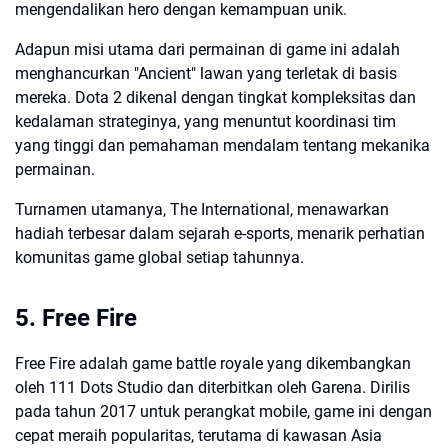
mengendalikan hero dengan kemampuan unik.
Adapun misi utama dari permainan di game ini adalah
menghancurkan "Ancient" lawan yang terletak di basis
mereka. Dota 2 dikenal dengan tingkat kompleksitas dan
kedalaman strateginya, yang menuntut koordinasi tim
yang tinggi dan pemahaman mendalam tentang mekanika
permainan.
Turnamen utamanya, The International, menawarkan
hadiah terbesar dalam sejarah e-sports, menarik perhatian
komunitas game global setiap tahunnya.
5. Free Fire
Free Fire adalah game battle royale yang dikembangkan
oleh 111 Dots Studio dan diterbitkan oleh Garena. Dirilis
pada tahun 2017 untuk perangkat mobile, game ini dengan
cepat meraih popularitas, terutama di kawasan Asia