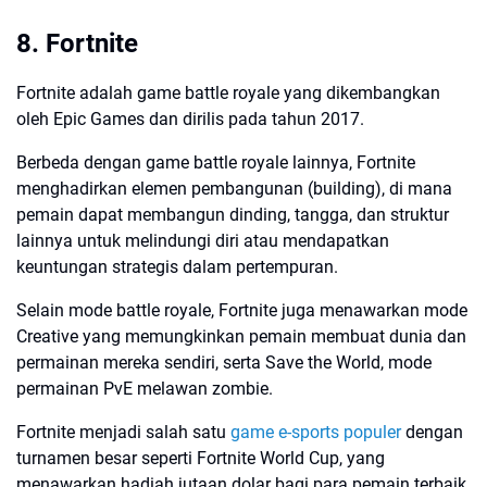
8. Fortnite
Fortnite adalah game battle royale yang dikembangkan
oleh Epic Games dan dirilis pada tahun 2017.
Berbeda dengan game battle royale lainnya, Fortnite
menghadirkan elemen pembangunan (building), di mana
pemain dapat membangun dinding, tangga, dan struktur
lainnya untuk melindungi diri atau mendapatkan
keuntungan strategis dalam pertempuran.
Selain mode battle royale, Fortnite juga menawarkan mode
Creative yang memungkinkan pemain membuat dunia dan
permainan mereka sendiri, serta Save the World, mode
permainan PvE melawan zombie.
Fortnite menjadi salah satu
game e-sports populer
dengan
turnamen besar seperti Fortnite World Cup, yang
menawarkan hadiah jutaan dolar bagi para pemain terbaik