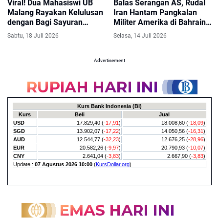
Viral! Dua Mahasiswi UB
Balas Serangan AS, Rudal
Malang Rayakan Kelulusan
Iran Hantam Pangkalan
dengan Bagi Sayuran
Militer Amerika di Bahrain
Gratis, Tuai Pujian
dan Yordania
Sabtu, 18 Juli 2026
Selasa, 14 Juli 2026
Warganet
Advertisement