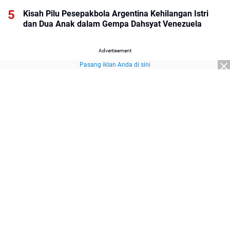
Kisah Pilu Pesepakbola Argentina Kehilangan Istri
dan Dua Anak dalam Gempa Dahsyat Venezuela
Advertisement
Pasang iklan Anda di sini
Advertisement
About Us
Redaksi
Pedoman Media Siber
Kebijakan Privasi
Disclaimer
Sitemap
Pasang Iklan