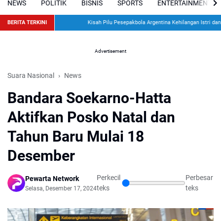
NEWS
POLITIK
BISNIS
SPORTS
ENTERTAINMENT
BERITA TERKINI
Kisah Pilu Pesepakbola Argentina Kehilangan Istri dan Dua
Advertisement
Suara Nasional
News
Bandara Soekarno-Hatta
Aktifkan Posko Natal dan
Tahun Baru Mulai 18
Desember
Perkecil
Perbesar
Pewarta Network
teks
teks
Selasa, Desember 17, 2024