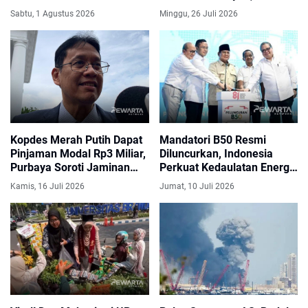
Agustus 2026
Jadi Momentum
Sabtu, 1 Agustus 2026
Minggu, 26 Juli 2026
Pembenahan Kejaksaan
Kopdes Merah Putih Dapat
Mandatori B50 Resmi
Pinjaman Modal Rp3 Miliar,
Diluncurkan, Indonesia
Purbaya Soroti Jaminan
Perkuat Kedaulatan Energi
Pelunasan hingga Skema
dan Kurangi Impor BBM
Kamis, 16 Juli 2026
Jumat, 10 Juli 2026
Cicilan