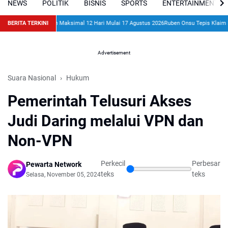
NEWS
POLITIK
BISNIS
SPORTS
ENTERTAINMENT
engukuran Tanah Maksimal 12 Hari Mulai 17 Agustus 2026
BERITA TERKINI
Ruben Onsu Tepis Klaim Sarwe
Advertisement
Suara Nasional
Hukum
Pemerintah Telusuri Akses
Judi Daring melalui VPN dan
Non-VPN
Perkecil
Perbesar
Pewarta Network
teks
teks
Selasa, November 05, 2024