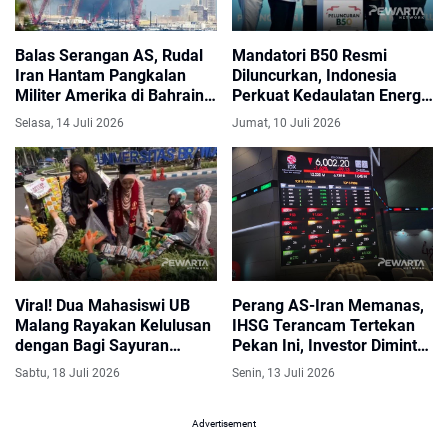
Balas Serangan AS, Rudal
Mandatori B50 Resmi
Iran Hantam Pangkalan
Diluncurkan, Indonesia
Militer Amerika di Bahrain
Perkuat Kedaulatan Energi
dan Yordania
dan Kurangi Impor BBM
Selasa, 14 Juli 2026
Jumat, 10 Juli 2026
Viral! Dua Mahasiswi UB
Perang AS-Iran Memanas,
Malang Rayakan Kelulusan
IHSG Terancam Tertekan
dengan Bagi Sayuran
Pekan Ini, Investor Diminta
Gratis, Tuai Pujian
Waspada
Sabtu, 18 Juli 2026
Senin, 13 Juli 2026
Warganet
Advertisement