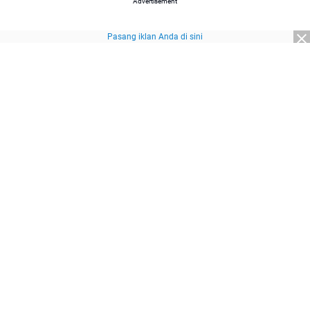
Advertisement
Pasang iklan Anda di sini
About Us
Redaksi
Pedoman Media Siber
Kebijakan Privasi
Disclaimer
Sitemap
Pasang Iklan
© 2026
SuaraNasional.id
part of
Pewarta Network