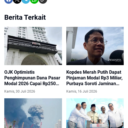
Berita Terkait
OJK Optimistis
Kopdes Merah Putih Dapat
Penghimpunan Dana Pasar
Pinjaman Modal Rp3 Miliar,
Modal 2026 Capai Rp250
Purbaya Soroti Jaminan
Triliun, Realisasi Sudah
Pelunasan hingga Skema
Kamis, 30 Juli 2026
Kamis, 16 Juli 2026
Tembus Rp125,74 Triliun
Cicilan