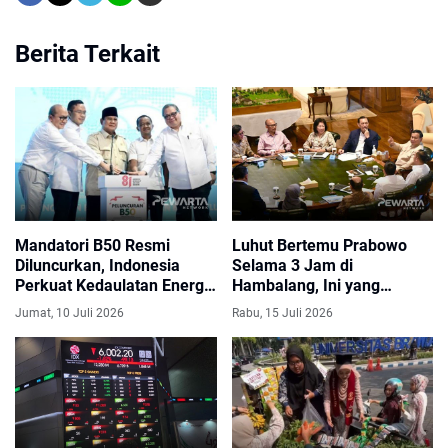
Berita Terkait
Mandatori B50 Resmi
Luhut Bertemu Prabowo
Diluncurkan, Indonesia
Selama 3 Jam di
Perkuat Kedaulatan Energi
Hambalang, Ini yang
dan Kurangi Impor BBM
Dibahas
Jumat, 10 Juli 2026
Rabu, 15 Juli 2026