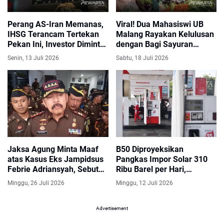
Perang AS-Iran Memanas,
Viral! Dua Mahasiswi UB
IHSG Terancam Tertekan
Malang Rayakan Kelulusan
Pekan Ini, Investor Diminta
dengan Bagi Sayuran
Waspada
Gratis, Tuai Pujian
Senin, 13 Juli 2026
Sabtu, 18 Juli 2026
Warganet
Jaksa Agung Minta Maaf
B50 Diproyeksikan
atas Kasus Eks Jampidsus
Pangkas Impor Solar 310
Febrie Adriansyah, Sebut
Ribu Barel per Hari,
Jadi Momentum
Pertamina Siap Jalankan
Minggu, 26 Juli 2026
Minggu, 12 Juli 2026
Pembenahan Kejaksaan
Transisi
Advertisement