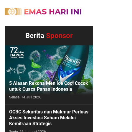
Berita
Sponsor
5 Alasan Rexona Men Ice Cool Cocok
untuk Cuaca Panas Indonesia
Selasa, 14 Juli 2026
OCBC Sekuritas dan Makmur Perluas
Akses Investasi Saham Melalui
Kemitraan Strategis
Senin, 26 Januari 2026