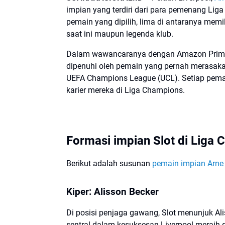
impian yang terdiri dari para pemenang Lig
pemain yang dipilih, lima di antaranya memi
saat ini maupun legenda klub.
Dalam wawancaranya dengan Amazon Prime 
dipenuhi oleh pemain yang pernah merasakan 
UEFA Champions League (UCL). Setiap pemain
karier mereka di Liga Champions.
Formasi impian Slot di Liga
Berikut adalah susunan
pemain impian Arne 
Kiper: Alisson Becker
Di posisi penjaga gawang, Slot menunjuk Alis
sentral dalam kesuksesan Liverpool meraih