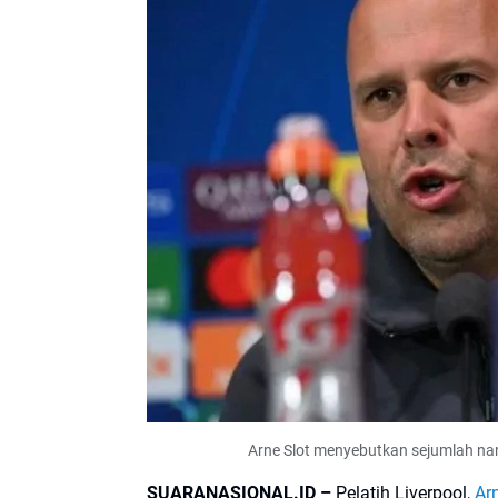
Arne Slot menyebutkan sejumlah na
SUARANASIONAL.ID –
Pelatih Liverpool,
Ar