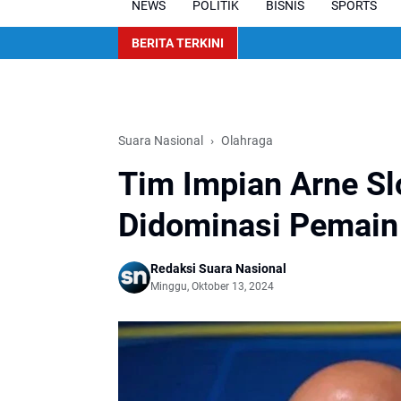
NEWS
POLITIK
BISNIS
SPORTS
BERITA TERKINI
Suara Nasional
Olahraga
Tim Impian Arne Sl
Didominasi Pemain 
Redaksi Suara Nasional
Minggu, Oktober 13, 2024