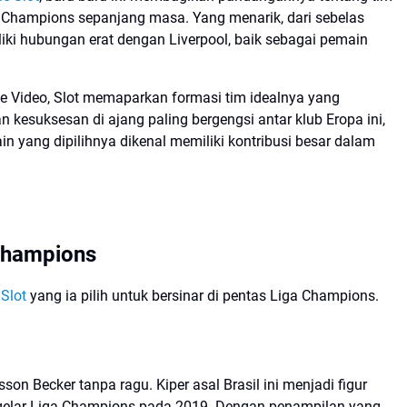
a Champions sepanjang masa. Yang menarik, dari sebelas
liki hubungan erat dengan Liverpool, baik sebagai pemain
Video, Slot memaparkan formasi tim idealnya yang
kesuksesan di ajang paling bergengsi antar klub Eropa ini,
 yang dipilihnya dikenal memiliki kontribusi besar dalam
 Champions
Slot
yang ia pilih untuk bersinar di pentas Liga Champions.
son Becker tanpa ragu. Kiper asal Brasil ini menjadi figur
 gelar Liga Champions pada 2019. Dengan penampilan yang