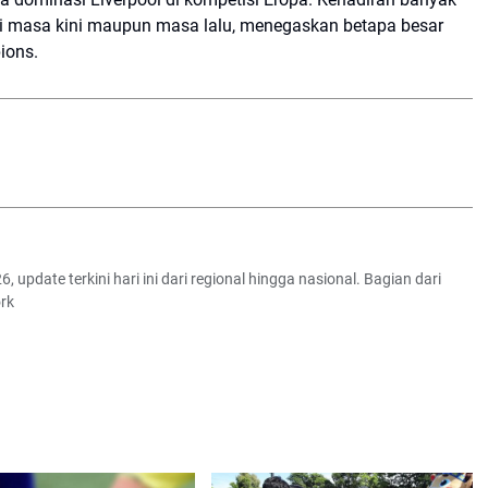
ari masa kini maupun masa lalu, menegaskan betapa besar
ions.
6, update terkini hari ini dari regional hingga nasional. Bagian dari
rk