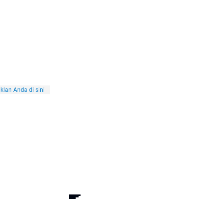
klan Anda di sini