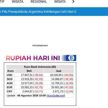
TIF
WISATA
REGIONAL
WISATA
VIRAL
ENGLISH
akbola Argentina Kehilangan Istri dan Dua Anak dalam Gempa Dahsyat V
Advertisement