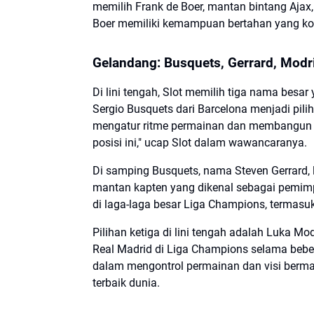
memilih Frank de Boer, mantan bintang Ajax, 
Boer memiliki kemampuan bertahan yang ko
Gelandang: Busquets, Gerrard, Modr
Di lini tengah, Slot memilih tiga nama bes
Sergio Busquets dari Barcelona menjadi pi
mengatur ritme permainan dan membangun s
posisi ini," ucap Slot dalam wawancaranya.
Di samping Busquets, nama Steven Gerrard, le
mantan kapten yang dikenal sebagai pemim
di laga-laga besar Liga Champions, termasuk
Pilihan ketiga di lini tengah adalah Luka Mo
Real Madrid di Liga Champions selama bebe
dalam mengontrol permainan dan visi berma
terbaik dunia.