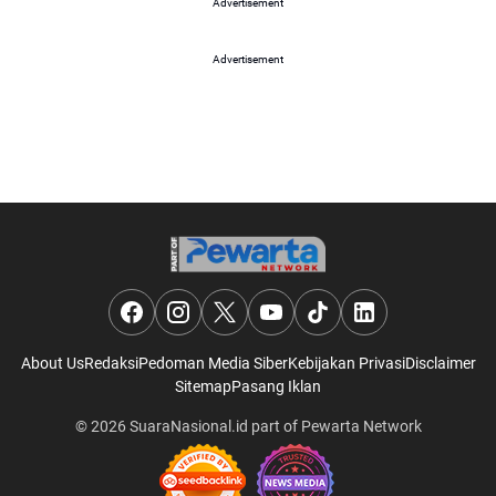
Advertisement
Advertisement
About Us
Redaksi
Pedoman Media Siber
Kebijakan Privasi
Disclaimer
Sitemap
Pasang Iklan
© 2026
SuaraNasional.id
part of
Pewarta Network