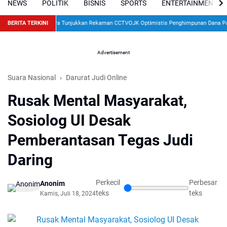
NEWS
POLITIK
BISNIS
SPORTS
ENTERTAINMENT
epan Anak, Pengacara Tunjukkan Rekaman CCTV
BERITA TERKINI
OJK Optimistis Penghimpunan Dana Pasar M
Advertisement
Suara Nasional
Darurat Judi Online
Rusak Mental Masyarakat,
Sosiolog UI Desak
Pemberantasan Tegas Judi
Daring
Perkecil
Perbesar
Anonim
teks
teks
Kamis, Juli 18, 2024