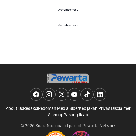
Advertisement
Advertisement
About Us
Redaksi
Pedoman Media Siber
Kebijakan Privasi
Disclaimer
Sitemap
Pasang Iklan
© 2026
SuaraNasional.id
part of
Pewarta Network