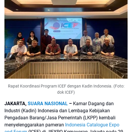
Rapat Koordinasi Program ICEF dengan Kadin Indonesia. (Foto:
dok ICEF)
JAKARTA,
SUARA NASIONAL
–
Kamar Dagang dan
Industri (Kadin) Indonesia dan Lembaga Kebijakan
Pengadaan Barang/Jasa Pemerintah (LKPP) kembali
menyelenggarakan pameran
Indonesia Catalogue Expo
and Forum
(ICEF) di JIEXPO Kemayoran Jakarta pada 29-