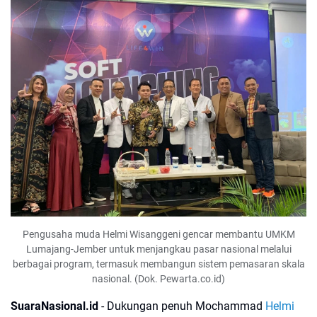
Pengusaha muda Helmi Wisanggeni gencar membantu UMKM
Lumajang-Jember untuk menjangkau pasar nasional melalui
berbagai program, termasuk membangun sistem pemasaran skala
nasional. (Dok. Pewarta.co.id)
SuaraNasional.id
- Dukungan penuh Mochammad
Helmi