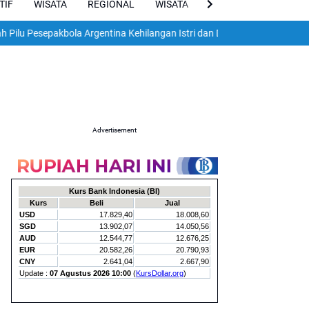
TIF
WISATA
REGIONAL
WISATA
VIRAL
ENGLISH
pakbola Argentina Kehilangan Istri dan Dua Anak dalam Gempa Dahsyat 
Advertisement