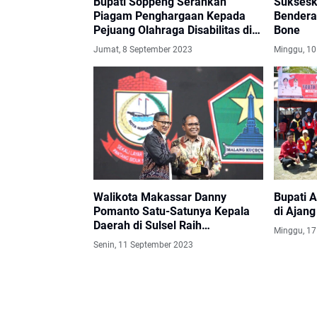
Bupati Soppeng Serahkan
Suksesk
Piagam Penghargaan Kepada
Bendera 
Pejuang Olahraga Disabilitas di
Bone
Haornas ke-40
Jumat, 8 September 2023
Minggu, 10
Walikota Makassar Danny
Bupati A
Pomanto Satu-Satunya Kepala
di Ajan
Daerah di Sulsel Raih
Minggu, 17
Penghargaan Kompas TV
Senin, 11 September 2023