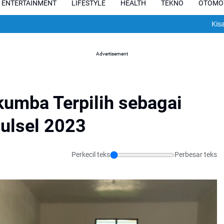
ENTERTAINMENT
LIFESTYLE
HEALTH
TEKNO
OTOMO
Kisah Pilu Pese
Advertisement
kumba Terpilih sebagai
ulsel 2023
Perkecil teks
Perbesar teks