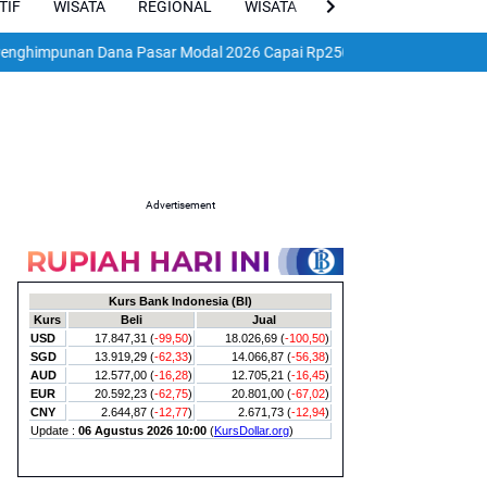
TIF
WISATA
REGIONAL
WISATA
VIRAL
ENGLISH
an Dana Pasar Modal 2026 Capai Rp250 Triliun, Realisasi Sudah Tembus
Advertisement