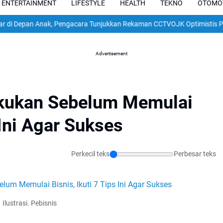
ENTERTAINMENT
LIFESTYLE
HEALTH
TEKNO
OTOMO
an Anak, Pengacara Tunjukkan Rekaman CCTV
OJK Optimistis Penghimpun
Advertisement
lakukan Sebelum Memulai
 Ini Agar Sukses
Perkecil teks
Perbesar teks
Ilustrasi. Pebisnis