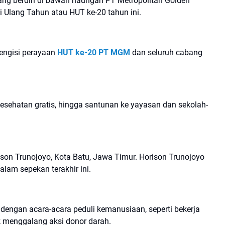
ang berdiri di bawah naungan PT Metropolitan Golden
lang Tahun atau HUT ke-20 tahun ini.
mengisi perayaan
HUT ke-20 PT MGM
dan seluruh cabang
kesehatan gratis, hingga santunan ke yayasan dan sekolah-
ison Trunojoyo, Kota Batu, Jawa Timur. Horison Trunojoyo
lam sepekan terakhir ini.
i dengan acara-acara peduli kemanusiaan, seperti bekerja
 menggalang aksi donor darah.