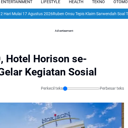
ENTERTAINMENT
LIFESTYLE
HEALTH
TEKNO
OTOMO
17 Agustus 2026
Ruben Onsu Tepis Klaim Sarwendah Soal Tak Pernah B
Advertisement
 Hotel Horison se-
elar Kegiatan Sosial
Perkecil teks
Perbesar teks