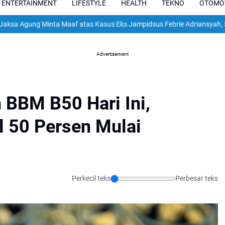
ENTERTAINMENT
LIFESTYLE
HEALTH
TEKNO
OTOMO
 Minta Maaf atas Kasus Eks Jampidsus Febrie Adriansyah, Sebut Jad
Advertisement
 BBM B50 Hari Ini,
l 50 Persen Mulai
Perkecil teks
Perbesar teks