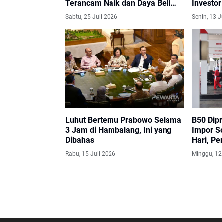
Terancam Naik dan Daya Beli
Investo
Masyarakat Tertekan
Sabtu, 25 Juli 2026
Senin, 13 J
Luhut Bertemu Prabowo Selama
B50 Dip
3 Jam di Hambalang, Ini yang
Impor So
Dibahas
Hari, Pe
Transisi
Rabu, 15 Juli 2026
Minggu, 12