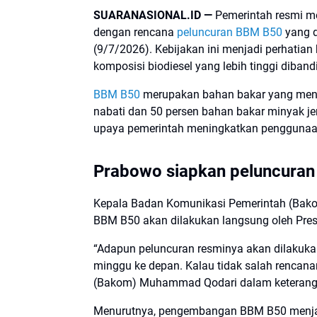
SUARANASIONAL.ID —
Pemerintah resmi me
dengan rencana
peluncuran BBM B50
yang d
(9/7/2026). Kebijakan ini menjadi perhatia
komposisi biodiesel yang lebih tinggi diba
BBM B50
merupakan bahan bakar yang meng
nabati dan 50 persen bahan bakar minyak jen
upaya pemerintah meningkatkan penggunaan 
Prabowo siapkan peluncura
Kepala Badan Komunikasi Pemerintah (Ba
BBM B50 akan dilakukan langsung oleh Pre
“Adapun peluncuran resminya akan dilakuka
minggu ke depan. Kalau tidak salah rencana
(Bakom) Muhammad Qodari dalam keterangan
Menurutnya, pengembangan BBM B50 menjadi