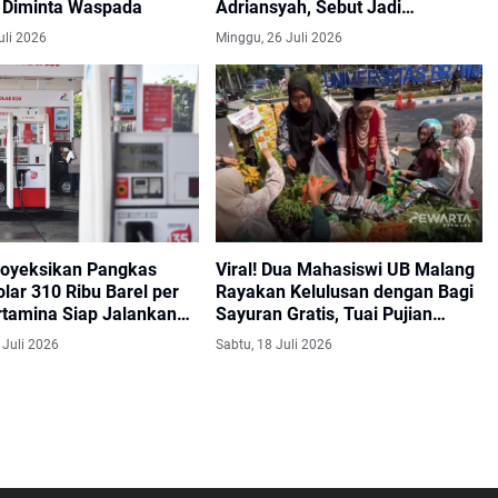
r Diminta Waspada
Adriansyah, Sebut Jadi
Momentum Pembenahan
uli 2026
Minggu, 26 Juli 2026
Kejaksaan
royeksikan Pangkas
Viral! Dua Mahasiswi UB Malang
lar 310 Ribu Barel per
Rayakan Kelulusan dengan Bagi
rtamina Siap Jalankan
Sayuran Gratis, Tuai Pujian
Warganet
 Juli 2026
Sabtu, 18 Juli 2026