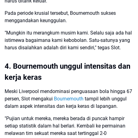
harus ditarik keluar.
Pada periode krusial tersebut, Bournemouth sukses
menggandakan keunggulan.
"Mungkin itu merangkum musim kami. Selalu saja ada hal
istimewa bagaimana kami kebobolan. Satu-satunya yang
harus disalahkan adalah diri kami sendiri," tegas Slot.
4. Bournemouth unggul intensitas dan
kerja keras
Meski Liverpool mendominasi penguasaan bola hingga 67
persen, Slot mengakui
Bournemouth
tampil lebih unggul
dalam aspek intensitas dan kerja keras di lapangan.
"Pujian untuk mereka, mereka berada di puncak hampir
setiap statistik dalam hal berlari. Kembali ke permainan
melawan tim sekuat mereka saat tertinggal 2-0