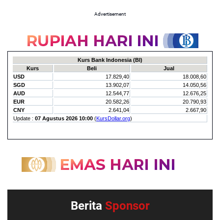
Advertisement
Berita
Sponsor