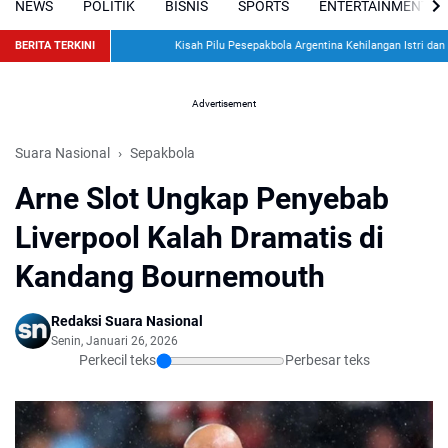
NEWS
POLITIK
BISNIS
SPORTS
ENTERTAINMENT
BERITA TERKINI
Kisah Pilu Pesepakbola Argentina Kehilangan Istri dan Dua 
Advertisement
Suara Nasional
Sepakbola
Arne Slot Ungkap Penyebab
Liverpool Kalah Dramatis di
Kandang Bournemouth
Redaksi Suara Nasional
Senin, Januari 26, 2026
Perkecil teks
Perbesar teks