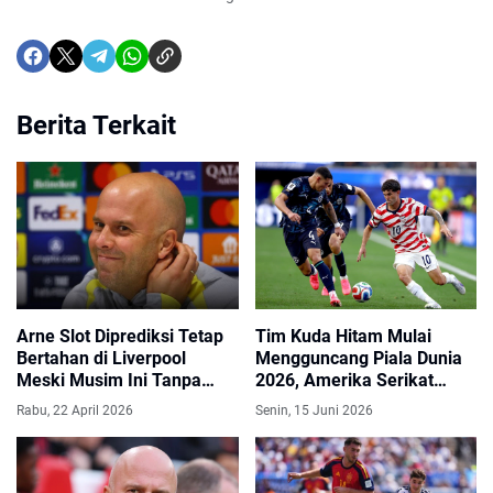
Berita Terkait
Arne Slot Diprediksi Tetap
Tim Kuda Hitam Mulai
Bertahan di Liverpool
Mengguncang Piala Dunia
Meski Musim Ini Tanpa
2026, Amerika Serikat
Gelar
Bersinar, Maroko dan
Rabu, 22 April 2026
Senin, 15 Juni 2026
Korea Selatan Kirim
Peringatan