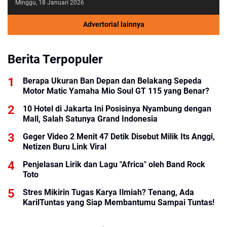
Minggu, 18 Januari 2026
Advertorial lainnya
Berita Terpopuler
Berapa Ukuran Ban Depan dan Belakang Sepeda
Motor Matic Yamaha Mio Soul GT 115 yang Benar?
10 Hotel di Jakarta Ini Posisinya Nyambung dengan
Mall, Salah Satunya Grand Indonesia
Geger Video 2 Menit 47 Detik Disebut Milik Its Anggi,
Netizen Buru Link Viral
Penjelasan Lirik dan Lagu "Africa" oleh Band Rock
Toto
Stres Mikirin Tugas Karya Ilmiah? Tenang, Ada
KarilTuntas yang Siap Membantumu Sampai Tuntas!