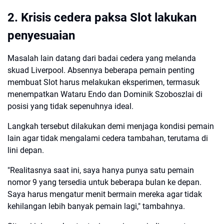
2. Krisis cedera paksa Slot lakukan
penyesuaian
Masalah lain datang dari badai cedera yang melanda
skuad Liverpool. Absennya beberapa pemain penting
membuat Slot harus melakukan eksperimen, termasuk
menempatkan Wataru Endo dan Dominik Szoboszlai di
posisi yang tidak sepenuhnya ideal.
Langkah tersebut dilakukan demi menjaga kondisi pemain
lain agar tidak mengalami cedera tambahan, terutama di
lini depan.
"Realitasnya saat ini, saya hanya punya satu pemain
nomor 9 yang tersedia untuk beberapa bulan ke depan.
Saya harus mengatur menit bermain mereka agar tidak
kehilangan lebih banyak pemain lagi," tambahnya.