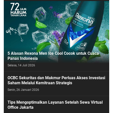
5 Alasan Rexona Men Ice Cool Cocok untuk Cuaca
Panas Indonesia
Selasa, 14 Juli 2026
OCBC Sekuritas dan Makmur Perluas Akses Investasi
Saham Melalui Kemitraan Strategis
Senin, 26 Januari 2026
Tips Mengoptimalkan Layanan Setelah Sewa Virtual
Office Jakarta