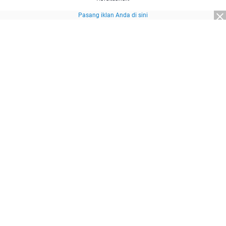
Pasang iklan Anda di sini
Advertisement
About Us
Redaksi
Pedoman Media Siber
Kebijakan Privasi
Disclaimer
Sitemap
Pasang Iklan
© 2026
SuaraNasional.id
part of
Pewarta Network