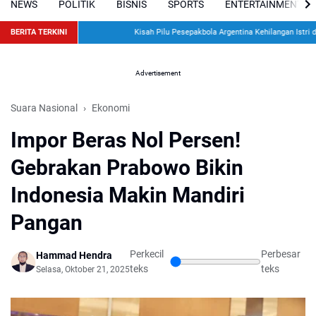
NEWS
POLITIK
BISNIS
SPORTS
ENTERTAINMENT
BERITA TERKINI
Kisah Pilu Pesepakbola Argentina Kehilangan Istri dan 
Advertisement
Suara Nasional
Ekonomi
Impor Beras Nol Persen!
Gebrakan Prabowo Bikin
Indonesia Makin Mandiri
Pangan
Perkecil
Perbesar
Hammad Hendra
teks
teks
Selasa, Oktober 21, 2025