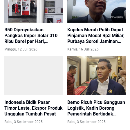
B50 Diproyeksikan
Kopdes Merah Putih Dapat
Pangkas Impor Solar 310
Pinjaman Modal Rp3 Miliar,
Ribu Barel per Hari,
Purbaya Soroti Jaminan
Pertamina Siap Jalankan
Pelunasan hingga Skema
Minggu, 12 Juli 2026
Kamis, 16 Juli 2026
Transisi
Cicilan
Indonesia Bidik Pasar
Demo Ricuh Picu Gangguan
Timor Leste, Ekspor Produk
Logistik, Kadin Dorong
Unggulan Tumbuh Pesat
Pemerintah Bertindak
Cepat
Rabu, 3 September 2025
Rabu, 3 September 2025