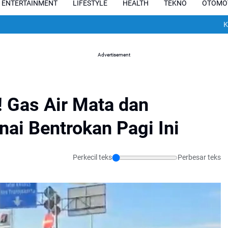
ENTERTAINMENT
LIFESTYLE
HEALTH
TEKNO
OTOMO
Kisah Pilu 
Advertisement
! Gas Air Mata dan
ai Bentrokan Pagi Ini
Perkecil teks
Perbesar teks