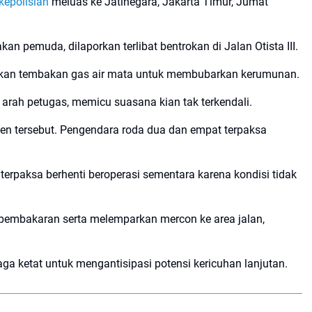
kepolisian
meluas ke Jatinegara, Jakarta Timur, Jumat
n pemuda, dilaporkan terlibat bentrokan di Jalan Otista III.
askan tembakan gas air mata untuk membubarkan kerumunan.
ah petugas, memicu suasana kian tak terkendali.
siden tersebut. Pengendara roda dua dan empat terpaksa
erpaksa berhenti beroperasi sementara karena kondisi tidak
embakaran serta melemparkan mercon ke area jalan,
rjaga ketat untuk mengantisipasi potensi kericuhan lanjutan.