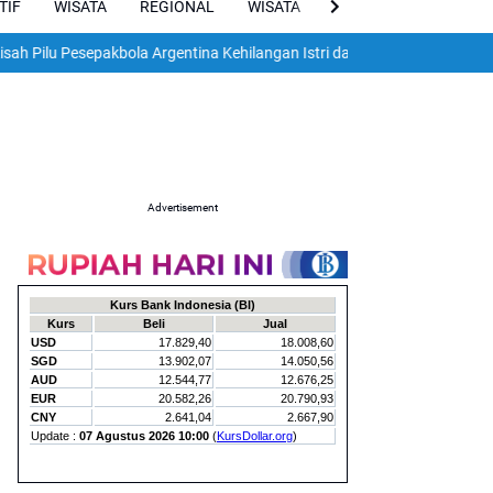
TIF
WISATA
REGIONAL
WISATA
VIRAL
ENGLISH
Pesepakbola Argentina Kehilangan Istri dan Dua Anak dalam Gempa Dah
Advertisement