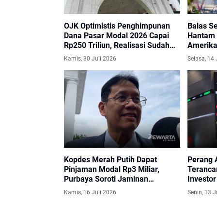
OJK Optimistis Penghimpunan
Balas Se
Dana Pasar Modal 2026 Capai
Hantam 
Rp250 Triliun, Realisasi Sudah
Amerika
Tembus Rp125,74 Triliun
Kamis, 30 Juli 2026
Selasa, 14 
Kopdes Merah Putih Dapat
Perang 
Pinjaman Modal Rp3 Miliar,
Teranca
Purbaya Soroti Jaminan
Investo
Pelunasan hingga Skema Cicilan
Kamis, 16 Juli 2026
Senin, 13 J