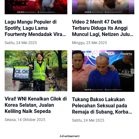
Lagu Mangu Populer di
Video 2 Menit 47 Detik
Spotify, Lagu Lama
Terbaru Diduga Its Anggi
Fourtwnty Mendadak Viral
Muncul Lagi, Netizen Juluki
Gegara Indonesian Idol
Ratu Link Viral
Sabtu, 24 Mei 2025
Minggu, 25 Mei 2025
Viral! WNI Kenalkan Cilok di
Tukang Bakso Lakukan
Korea Selatan, Jualan
Pelecahan Seksual pada
Keliling Naik Sepeda
Remaja di Subang, Korban
Dijanjikan Bakso Gratis
Selasa, 14 Oktober 2025
Sabtu, 24 Mei 2025
Advertisement