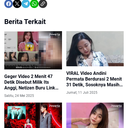
Berita Terkait
VIRAL Video Andini
Geger Video 2 Menit 47
Permata Berdurasi 2 Menit
Detik Disebut Milik Its
31 Detik, Sosoknya Masih
Anggi, Netizen Buru Link
Misterius Hingga Bikin
Jumat, 11 Juli 2025
Viral
Netizen Penasaran
Sabtu, 24 Mei 2025