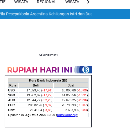
TIF
WISATA
REGIONAL
WISATA
VIRAL
ENGLISH
la Argentina Kehilangan Istri dan Dua Anak dalam Gempa Dahsyat Venez
Advertisement