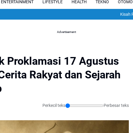
ENTERTAINMENT
LIFESTYLE
HEALTH
TEKNO
OTOMO
Kisah Pilu Pesepakbo
Advertisement
lik Proklamasi 17 Agustus
erita Rakyat dan Sejarah
p
Perkecil teks
Perbesar teks