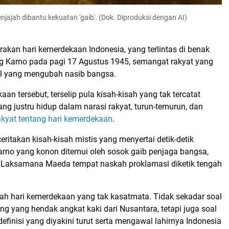
njajah dibantu kekuatan 'gaib'. (Dok. Diproduksi dengan AI)
akan hari kemerdekaan Indonesia, yang terlintas di benak
g Karno pada pagi 17 Agustus 1945, semangat rakyat yang
l yang mengubah nasib bangsa.
an tersebut, terselip pula kisah-kisah yang tak tercatat
ang justru hidup dalam narasi rakyat, turun-temurun, dan
rakyat tentang hari kemerdekaan
.
ritakan kisah-kisah mistis yang menyertai detik-detik
arno yang konon ditemui oleh sosok gaib penjaga bangsa,
 Laksamana Maeda tempat naskah proklamasi diketik tengah
rah hari kemerdekaan yang tak kasatmata. Tidak sekadar soal
pang yang hendak angkat kaki dari Nusantara, tetapi juga soal
rdefinisi yang diyakini turut serta mengawal lahirnya Indonesia