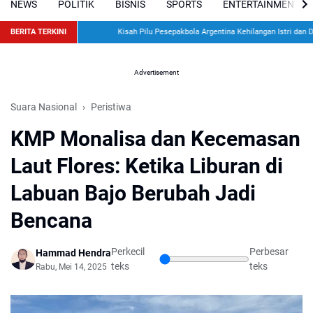
NEWS
POLITIK
BISNIS
SPORTS
ENTERTAINMENT
BERITA TERKINI
Kisah Pilu Pesepakbola Argentina Kehilangan Istri dan Dua 
Advertisement
Suara Nasional
Peristiwa
KMP Monalisa dan Kecemasan
Laut Flores: Ketika Liburan di
Labuan Bajo Berubah Jadi
Bencana
Perkecil
Perbesar
Hammad Hendra
teks
teks
Rabu, Mei 14, 2025