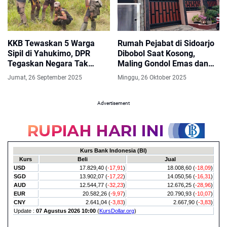
KKB Tewaskan 5 Warga
Rumah Pejabat di Sidoarjo
Sipil di Yahukimo, DPR
Dibobol Saat Kosong,
Tegaskan Negara Tak
Maling Gondol Emas dan
Boleh Kalah
Berlian Bernilai Fantastis
Jumat, 26 September 2025
Minggu, 26 Oktober 2025
Advertisement