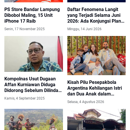
PS Store Bandar Lampung
Daftar Fenomena Langit
Dibobol Maling, 15 Unit
yang Terjadi Selama Juni
iPhone 17 Raib
2026: Ada Konjungsi Planet
hingga Strawberry Moon
Senin, 17 November 2025
Minggu, 14 Juni 2026
Kompolnas Usut Dugaan
Kisah Pilu Pesepakbola
Affan Kurniawan Diduga
Argentina Kehilangan Istri
Didorong Sebelum Dilindas
dan Dua Anak dalam
Rantis Brimob
Kamis, 4 September 2025
Gempa Dahsyat Venezuela
Selasa, 4 Agustus 2026