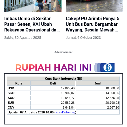
Imbas Demo di Sekitar
Cakep! PO Arimbi Punya 5
Pasar Senen, KAI Ubah
Unit Bus Baru Bergambar
Rekayasa Operasional dan
Wayang, Desain Mewah
Alihkan Perjalanan ke
dan Elegan
Sabtu, 30 Agustus 2025
Jumat, 6 Oktober 2023
Jatinegara
Advertisement