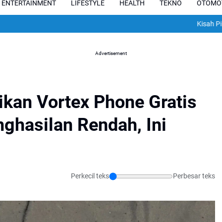
ENTERTAINMENT
LIFESTYLE
HEALTH
TEKNO
OTOMO
Kisah Pilu Pesepakb
Advertisement
kan Vortex Phone Gratis
ghasilan Rendah, Ini
Perkecil teks
Perbesar teks