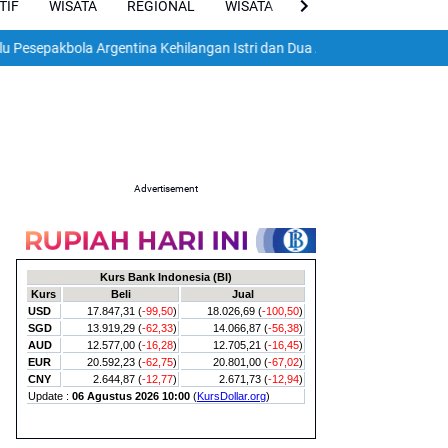
TIF
WISATA
REGIONAL
WISATA
VIRAL
ENGLISH
ola Argentina Kehilangan Istri dan Dua Anak dalam Gempa Dahsyat Vene
Advertisement