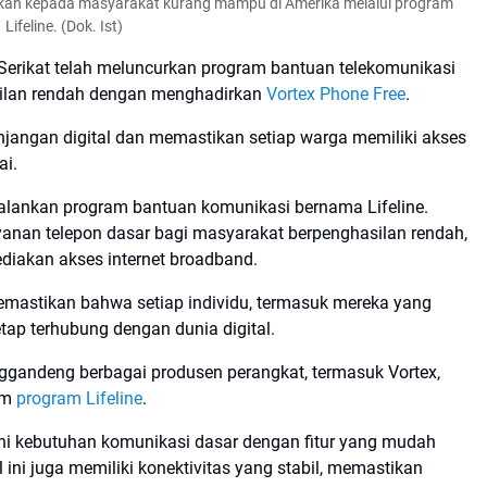
rikan kepada masyarakat kurang mampu di Amerika melalui program
Lifeline. (Dok. Ist)
erikat telah meluncurkan program bantuan telekomunikasi
silan rendah dengan menghadirkan
Vortex Phone Free
.
njangan digital dan memastikan setiap warga memiliki akses
ai.
jalankan program bantuan komunikasi bernama Lifeline.
anan telepon dasar bagi masyarakat berpenghasilan rendah,
iakan akses internet broadband.
emastikan bahwa setiap individu, termasuk mereka yang
etap terhubung dengan dunia digital.
ggandeng berbagai produsen perangkat, termasuk Vortex,
am
program Lifeline
.
hi kebutuhan komunikasi dasar dengan fitur yang mudah
ini juga memiliki konektivitas yang stabil, memastikan