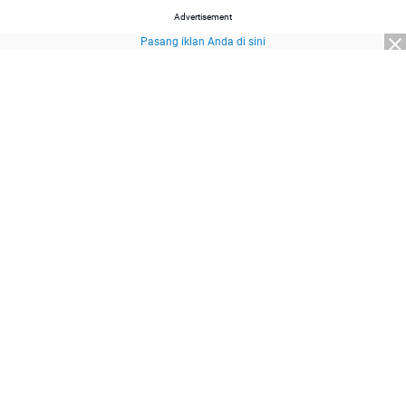
Advertisement
Pasang iklan Anda di sini
Advertisement
About Us
Redaksi
Pedoman Media Siber
Kebijakan Privasi
Disclaimer
Sitemap
Pasang Iklan
© 2026
SuaraNasional.id
part of
Pewarta Network