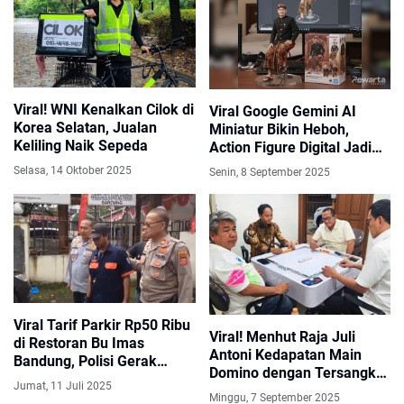
Viral! WNI Kenalkan Cilok di
Viral Google Gemini AI
Korea Selatan, Jualan
Miniatur Bikin Heboh,
Keliling Naik Sepeda
Action Figure Digital Jadi
Tren di Medsos
Selasa, 14 Oktober 2025
Senin, 8 September 2025
Viral Tarif Parkir Rp50 Ribu
Viral! Menhut Raja Juli
di Restoran Bu Imas
Antoni Kedapatan Main
Bandung, Polisi Gerak
Domino dengan Tersangka
Cepat Amankan Jukir Liar
Jumat, 11 Juli 2025
Pembalak Liar
Minggu, 7 September 2025