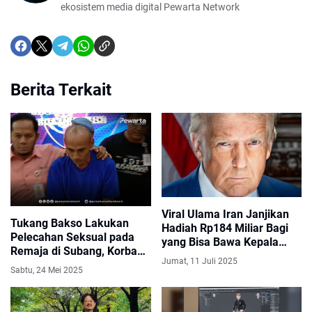
ekosistem media digital Pewarta Network
Berita Terkait
Viral Ulama Iran Janjikan
Tukang Bakso Lakukan
Hadiah Rp184 Miliar Bagi
Pelecahan Seksual pada
yang Bisa Bawa Kepala
Remaja di Subang, Korban
Donald Trump, Pemerintah
Jumat, 11 Juli 2025
Dijanjikan Bakso Gratis
Iran Masih Bungkam
Sabtu, 24 Mei 2025