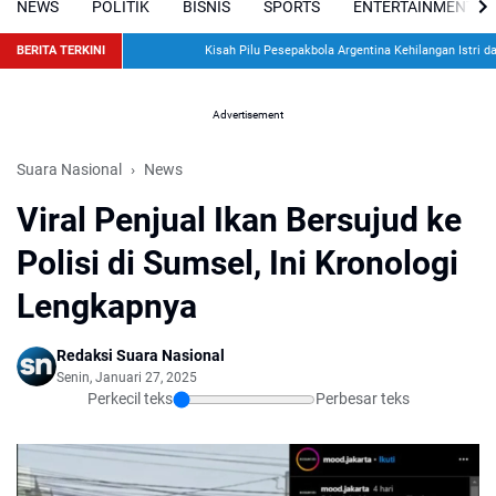
NEWS
POLITIK
BISNIS
SPORTS
ENTERTAINMENT
BERITA TERKINI
Kisah Pilu Pesepakbola Argentina Kehilangan Istri dan D
Advertisement
Suara Nasional
News
Viral Penjual Ikan Bersujud ke
Polisi di Sumsel, Ini Kronologi
Lengkapnya
Redaksi Suara Nasional
Senin, Januari 27, 2025
Perkecil teks
Perbesar teks