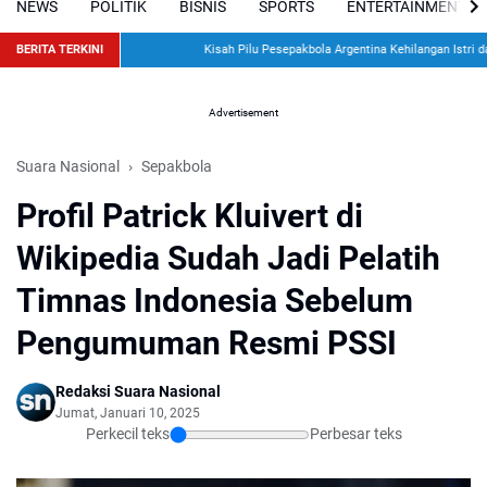
NEWS
POLITIK
BISNIS
SPORTS
ENTERTAINMENT
BERITA TERKINI
Kisah Pilu Pesepakbola Argentina Kehilangan Istri dan 
Advertisement
Suara Nasional
Sepakbola
Profil Patrick Kluivert di
Wikipedia Sudah Jadi Pelatih
Timnas Indonesia Sebelum
Pengumuman Resmi PSSI
Redaksi Suara Nasional
Jumat, Januari 10, 2025
Perkecil teks
Perbesar teks