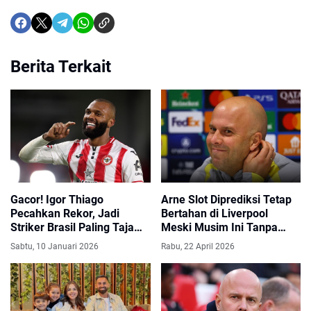
Berita Terkait
Gacor! Igor Thiago
Arne Slot Diprediksi Tetap
Pecahkan Rekor, Jadi
Bertahan di Liverpool
Striker Brasil Paling Tajam
Meski Musim Ini Tanpa
di Premier League
Gelar
Sabtu, 10 Januari 2026
Rabu, 22 April 2026