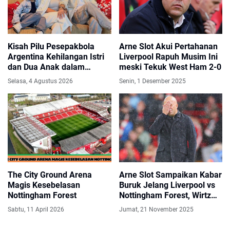
Kisah Pilu Pesepakbola
Arne Slot Akui Pertahanan
Argentina Kehilangan Istri
Liverpool Rapuh Musim Ini
dan Dua Anak dalam
meski Tekuk West Ham 2-0
Gempa Dahsyat Venezuela
Selasa, 4 Agustus 2026
Senin, 1 Desember 2025
The City Ground Arena
Arne Slot Sampaikan Kabar
Magis Kesebelasan
Buruk Jelang Liverpool vs
Nottingham Forest
Nottingham Forest, Wirtz
Dipastikan Absen!
Sabtu, 11 April 2026
Jumat, 21 November 2025