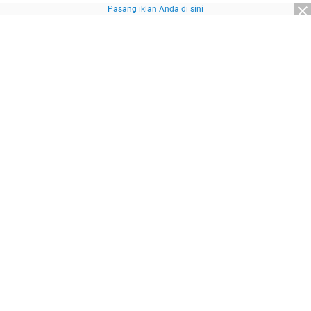
Pasang iklan Anda di sini
Advertisement
About Us
Redaksi
Pedoman Media Siber
Kebijakan Privasi
Disclaimer
Sitemap
Pasang Iklan
© 2026
SuaraNasional.id
part of
Pewarta Network