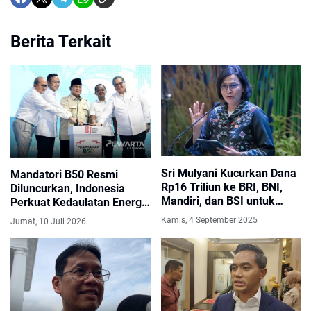
Berita Terkait
Sri Mulyani Kucurkan Dana
Mandatori B50 Resmi
Rp16 Triliun ke BRI, BNI,
Diluncurkan, Indonesia
Mandiri, dan BSI untuk
Perkuat Kedaulatan Energi
Kopdes Merah Putih
dan Kurangi Impor BBM
Kamis, 4 September 2025
Jumat, 10 Juli 2026