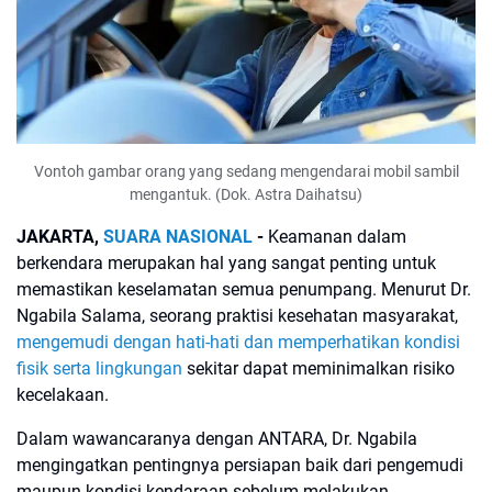
Vontoh gambar orang yang sedang mengendarai mobil sambil
mengantuk. (Dok. Astra Daihatsu)
JAKARTA,
SUARA NASIONAL
-
Keamanan dalam
berkendara merupakan hal yang sangat penting untuk
memastikan keselamatan semua penumpang. Menurut Dr.
Ngabila Salama, seorang praktisi kesehatan masyarakat,
mengemudi dengan hati-hati dan memperhatikan kondisi
fisik serta lingkungan
sekitar dapat meminimalkan risiko
kecelakaan.
Dalam wawancaranya dengan ANTARA, Dr. Ngabila
mengingatkan pentingnya persiapan baik dari pengemudi
maupun kondisi kendaraan sebelum melakukan