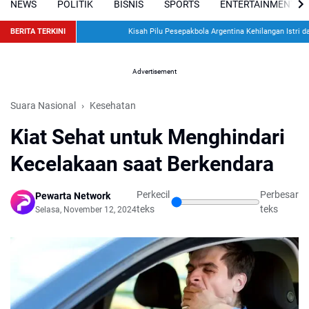
NEWS
POLITIK
BISNIS
SPORTS
ENTERTAINMENT
BERITA TERKINI
Kisah Pilu Pesepakbola Argentina Kehilangan Istri dan 
Advertisement
Suara Nasional
Kesehatan
Kiat Sehat untuk Menghindari
Kecelakaan saat Berkendara
Perkecil
Perbesar
Pewarta Network
teks
teks
Selasa, November 12, 2024