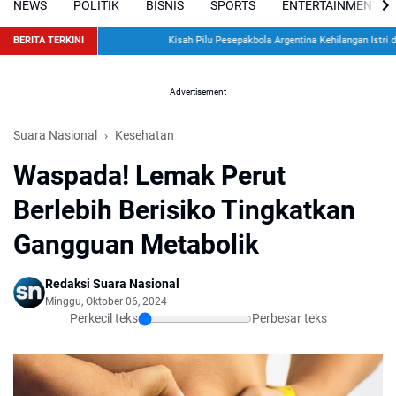
NEWS
POLITIK
BISNIS
SPORTS
ENTERTAINMENT
BERITA TERKINI
Kisah Pilu Pesepakbola Argentina Kehilangan Istri dan 
Advertisement
Suara Nasional
Kesehatan
Waspada! Lemak Perut
Berlebih Berisiko Tingkatkan
Gangguan Metabolik
Redaksi Suara Nasional
Minggu, Oktober 06, 2024
Perkecil teks
Perbesar teks