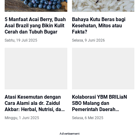
5 Manfaat Acai Berry, Buah
Bahaya Kutu Beras bagi
Asal Brazil yang Bikin Kulit
Kesehatan, Mitos atau
Cerah dan Tubuh Bugar
Fakta?
Sabtu, 19 Juli 2025
Selasa, 9 Juni 2026
Atasi Kesemutan dengan
Kolaborasi YBM BRILiaN
Cara Alami ala dr. Zaidul
SBO Malang dan
Akbar: Herbal, Nutrisi, dan
Pemerintah Daerah
Gaya Hidup Sehat
Wujudkan Langkah Konkret
Minggu, 1 Juni 2025
Selasa, 6 Mei 2025
Cegah Stunting di Ngasem
Advertisement