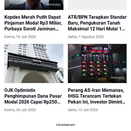
Kopdes Merah Putih Dapat
ATR/BPN Terapkan Standar
Pinjaman Modal Rp3 Miliar,
Baru, Pengukuran Tanah
Purbaya Soroti Jaminan
Maksimal 12 Hari Mulai 17
Pelunasan hingga Skema
Agustus 2026
Kamis, 16 Juli 2026
Sabtu, 1 Agustus 2026
Cicilan
OJK Optimistis
Perang AS-Iran Memanas,
Penghimpunan Dana Pasar
IHSG Terancam Tertekan
Modal 2026 Capai Rp250
Pekan Ini, Investor Diminta
Triliun, Realisasi Sudah
Waspada
Kamis, 30 Juli 2026
Senin, 13 Juli 2026
Tembus Rp125,74 Triliun
Advertisement