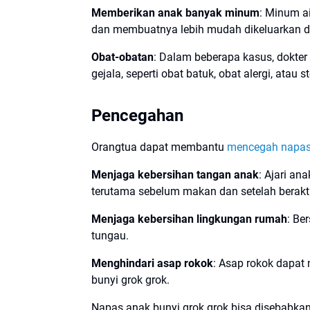
Memberikan anak banyak minum
: Minum a
dan membuatnya lebih mudah dikeluarkan da
Obat-obatan
: Dalam beberapa kasus, dokt
gejala, seperti obat batuk, obat alergi, atau st
Pencegahan
Orangtua dapat membantu
mencegah napas 
Menjaga kebersihan tangan anak
: Ajari an
terutama sebelum makan dan setelah beraktiv
Menjaga kebersihan lingkungan rumah
: Be
tungau.
Menghindari asap rokok
: Asap rokok dapat
bunyi grok grok.
Napas anak bunyi grok grok bisa disebabkan