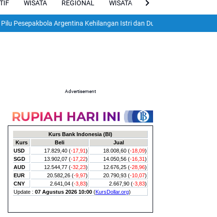
TIF
WISATA
REGIONAL
WISATA
VIRAL
ENGLISH
akbola Argentina Kehilangan Istri dan Dua Anak dalam Gempa Dahsyat 
Advertisement