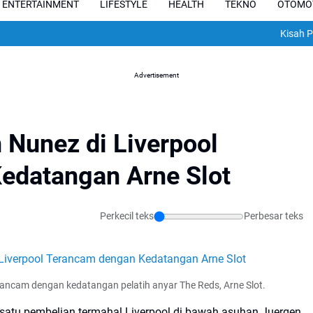
ENTERTAINMENT
LIFESTYLE
HEALTH
TEKNO
OTOMO
Kisah Pilu Pe
Advertisement
Nunez di Liverpool
edatangan Arne Slot
Perkecil teks
Perbesar teks
rancam dengan kedatangan pelatih anyar The Reds, Arne Slot.
h satu pembelian termahal Liverpool di bawah asuhan Juergen