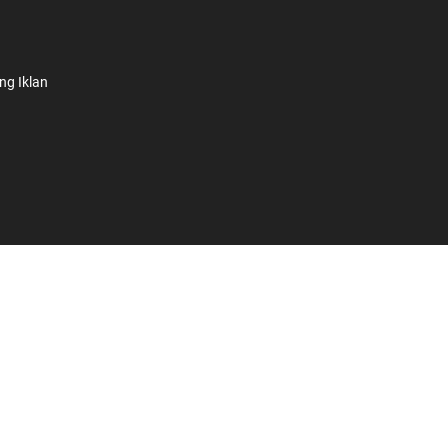
ng Iklan