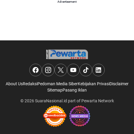
Advertisement
About Us
Redaksi
Pedoman Media Siber
Kebijakan Privasi
Disclaimer
Sitemap
Pasang Iklan
© 2026
SuaraNasional.id
part of
Pewarta Network