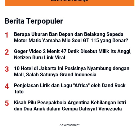
Berita Terpopuler
Berapa Ukuran Ban Depan dan Belakang Sepeda
Motor Matic Yamaha Mio Soul GT 115 yang Benar?
Geger Video 2 Menit 47 Detik Disebut Milik Its Anggi,
Netizen Buru Link Viral
10 Hotel di Jakarta Ini Posisinya Nyambung dengan
Mall, Salah Satunya Grand Indonesia
Penjelasan Lirik dan Lagu "Africa" oleh Band Rock
Toto
Kisah Pilu Pesepakbola Argentina Kehilangan Istri
dan Dua Anak dalam Gempa Dahsyat Venezuela
Advertisement