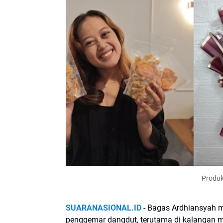
Produk
SUARANASIONAL.ID
- Bagas Ardhiansyah m
penggemar dangdut, terutama di kalangan m