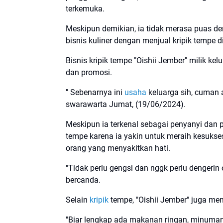
terkemuka.
Meskipun demikian, ia tidak merasa puas d
bisnis kuliner dengan menjual kripik tempe 
Bisnis kripik tempe "Oishii Jember" milik 
dan promosi.
" Sebenarnya ini
usaha
keluarga sih, cuman a
swarawarta Jumat, (19/06/2024).
Meskipun ia terkenal sebagai penyanyi dan 
tempe karena ia yakin untuk meraih kesuks
orang yang menyakitkan hati.
"Tidak perlu gengsi dan nggk perlu dengeri
bercanda.
Selain
kripik
tempe, "Oishii Jember" juga me
"Biar lengkap ada makanan ringan, minuman