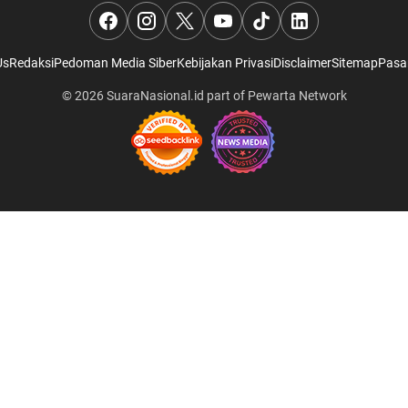
Us
Redaksi
Pedoman Media Siber
Kebijakan Privasi
Disclaimer
Sitemap
Pasa
© 2026
SuaraNasional.id
part of
Pewarta Network