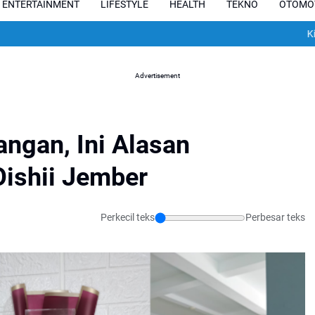
ENTERTAINMENT
LIFESTYLE
HEALTH
TEKNO
OTOMO
Kisah Pilu
Advertisement
angan, Ini Alasan
ishii Jember
Perkecil teks
Perbesar teks