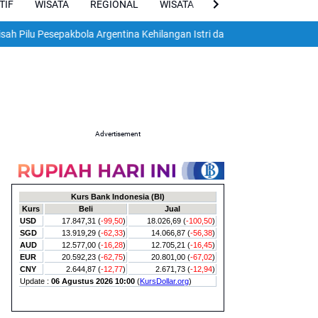
TIF
WISATA
REGIONAL
WISATA
VIRAL
ENGLISH
 Pesepakbola Argentina Kehilangan Istri dan Dua Anak dalam Gempa Dah
Advertisement