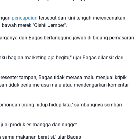
engan
pencapaian
tersebut dan kini tengah merencanakan
di bawah merek "Oishii Jember".
keluarganya dan Bagas bertanggung jawab di bidang pemasaran
ku bagian marketing aja begitu," ujar Bagas dilansir dari
presenter tampan, Bagas tidak merasa malu menjual kripik
esan tidak perlu merasa malu atau mendengarkan komentar
n omongan orang hidup-hidup kita," sambungnya sembari
njual produk es mangga dan nugget.
 sama makanan berat si," ujar Bagas