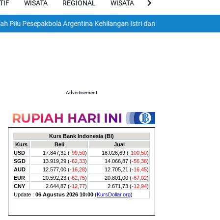
TIF
WISATA
REGIONAL
WISATA
VIRAL
ENGLISH
 Pesepakbola Argentina Kehilangan Istri dan Dua Anak dalam Gempa Dah
Advertisement