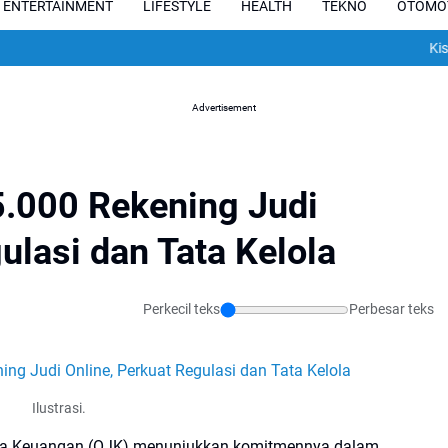
ENTERTAINMENT
LIFESTYLE
HEALTH
TEKNO
OTOMO
Kisah Pilu
Advertisement
5.000 Rekening Judi
ulasi dan Tata Kelola
Perkecil teks
Perbesar teks
Ilustrasi.
sa Keuangan (OJK) menunjukkan komitmennya dalam