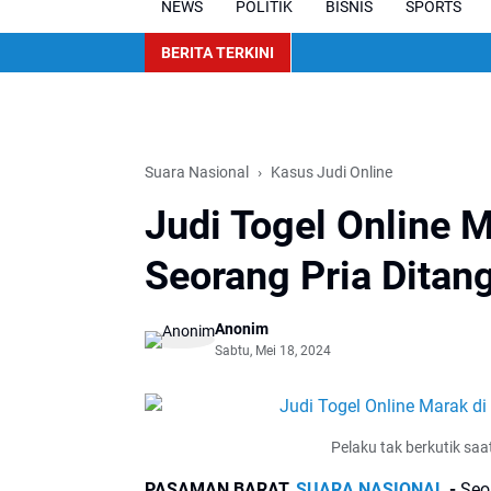
NEWS
POLITIK
BISNIS
SPORTS
BERITA TERKINI
Suara Nasional
Kasus Judi Online
Judi Togel Online 
Seorang Pria Ditang
Anonim
Sabtu, Mei 18, 2024
Pelaku tak berkutik saa
PASAMAN BARAT,
SUARA NASIONAL
-
Seor