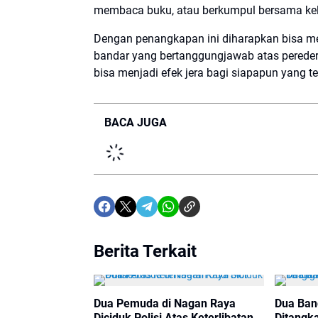
membaca buku, atau berkumpul bersama ke
Dengan penangkapan ini diharapkan bisa me
bandar yang bertanggungjawab atas pered
bisa menjadi efek jera bagi siapapun yang ter
BACA JUGA
Berita Terkait
Dua Pemuda di Nagan Raya
Dua Ban
Diciduk Polisi Atas Keterlibatan
Ditangka