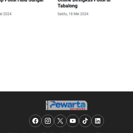
Tabalong
ei 2024
Sabtu, 18 Mei 2024