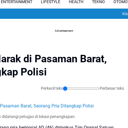
ENTERTAINMENT
LIFESTYLE
HEALTH
TEKNO
OTOMO
Kisah Pil
Advertisement
Marak di Pasaman Barat,
kap Polisi
Perkecil teks
Perbesar teks
t didatangi petugas di lokasi penangkapan.
ang pria berinisial AD (46) diringkus Tim Opsnal Satuan