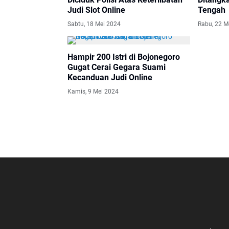
Judi Slot Online
Tengah
Sabtu, 18 Mei 2024
Rabu, 22 M
Hampir 200 Istri di Bojonegoro
Gugat Cerai Gegara Suami
Kecanduan Judi Online
Kamis, 9 Mei 2024