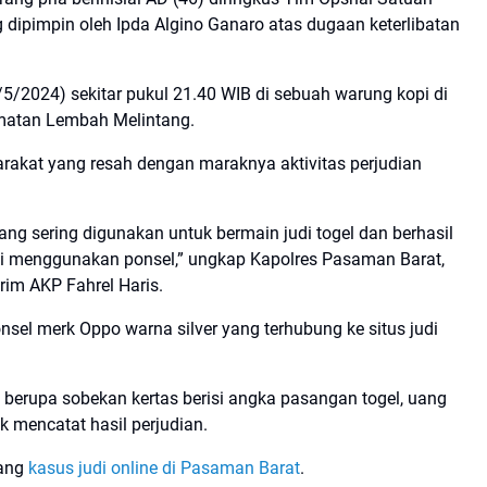
 dipimpin oleh Ipda Algino Ganaro atas dugaan keterlibatan
/2024) sekitar pukul 21.40 WIB di sebuah warung kopi di
matan Lembah Melintang.
rakat yang resah dengan maraknya aktivitas perjudian
ang sering digunakan untuk bermain judi togel dan berhasil
 menggunakan ponsel,” ungkap Kapolres Pasaman Barat,
im AKP Fahrel Haris.
el merk Oppo warna silver yang terhubung ke situs judi
 berupa sobekan kertas berisi angka pasangan togel, uang
 mencatat hasil perjudian.
jang
kasus judi online di Pasaman Barat
.