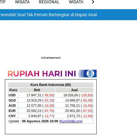
TIF
WISATA
REGIONAL
WISATA
VIRAL
ENGLISH
al Tak Pernah Bertengkar di Depan Anak, Pengacara Tunjukkan Rekama
Advertisement