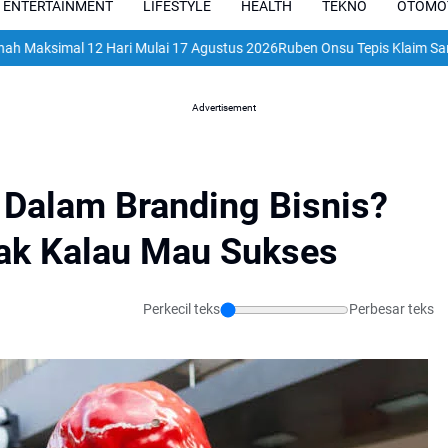
ENTERTAINMENT
LIFESTYLE
HEALTH
TEKNO
OTOMO
 12 Hari Mulai 17 Agustus 2026
Ruben Onsu Tepis Klaim Sarwendah So
Advertisement
 Dalam Branding Bisnis?
mak Kalau Mau Sukses
Perkecil teks
Perbesar teks