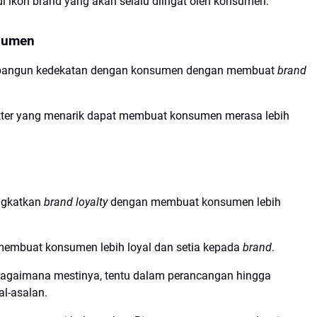
 ikon brand yang akan selalu diingat oleh konsumen.
sumen
mbangun kedekatan dengan konsumen dengan membuat
brand
akter yang menarik dapat membuat konsumen merasa lebih
ngkatkan
brand loyalty
dengan membuat konsumen lebih
membuat konsumen lebih loyal dan setia kepada
brand
.
sebagaimana mestinya, tentu dalam perancangan hingga
l-asalan.