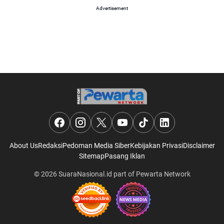
Advertisement
About Us
Redaksi
Pedoman Media Siber
Kebijakan Privasi
Disclaimer
Sitemap
Pasang Iklan
© 2026
SuaraNasional.id
part of
Pewarta Network