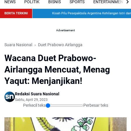
NEWS
POLITIK
BISNIS
SPORTS
ENTERTAINMENT
BERITA TERKINI
Kisah Pilu Pesepakbola Argentina Kehilangan Istri dan D
Advertisement
Suara Nasional
Duet Prabowo Airlangga
Wacana Duet Prabowo-
Airlangga Mencuat, Menag
Yaqut: Menjanjikan!
Redaksi Suara Nasional
Sabtu, April 29, 2023
Perkecil teks
Perbesar teks