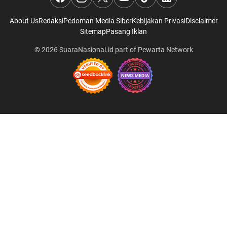
About Us
Redaksi
Pedoman Media Siber
Kebijakan Privasi
Disclaimer
Sitemap
Pasang Iklan
© 2026
SuaraNasional.id
part of
Pewarta Network